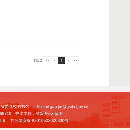
共1页
<<
<
1
>
>>
校图书馆 E-mail:gao jm@gsdx.gov.cn
768718 技术支持：
维普资讯• 智图
号-6
甘公网安备 62010502000330号